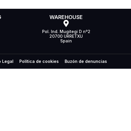
G
WAREHOUSE
Pol. Ind. Mugitegi D nº2
20700 URRETXU
Spain
o Legal
Política de cookies
Buzón de denuncias