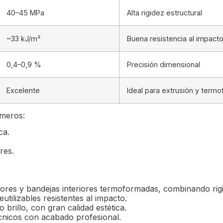
40–45 MPa
Alta rigidez estructural
~33 kJ/m²
Buena resistencia al impact
0,4–0,9 %
Precisión dimensional
Excelente
Ideal para extrusión y term
ímeros:
ca.
res.
res y bandejas interiores termoformadas, combinando rigi
tilizables resistentes al impacto.
 brillo, con gran calidad estética.
nicos con acabado profesional.