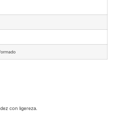
o
oformado
dez con ligereza.