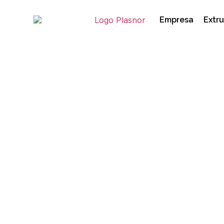
Empresa
Extru
ABS: propiedades, a
Plasnor
18/11/2025