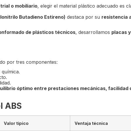
ial o mobiliario
, elegir el material plástico adecuado es c
lonitrilo Butadieno Estireno)
destaca por su
resistencia 
onformado de plásticos técnicos
, desarrollamos
placas 
o por tres componentes:
d química.
cto.
lidad.
uilibrio óptimo entre prestaciones mecánicas, facilidad
el ABS
Valor típico
Ventaja técnica