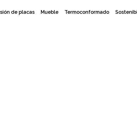
sión de placas
Mueble
Termoconformado
Sostenib
plicaciones y ventajas d