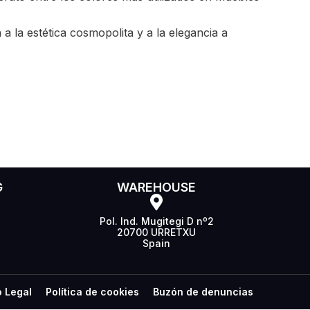
a la estética cosmopolita y a la elegancia a
G
WAREHOUSE
Pol. Ind. Mugitegi D nº2
20700 URRETXU
Spain
o Legal
Política de cookies
Buzón de denuncias