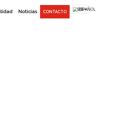
ES
ilidad
Noticias
CONTACTO
zum 2019 ¡Gracias
ina
,
nuevos colores
,
postformable
,
Premium