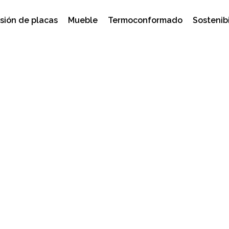
sión de placas
Mueble
Termoconformado
Sostenib
vos productos en Inter
do!
,
feria
,
high gloss
,
Interzum 2019
,
mueble
,
muebles de coc
no lacada