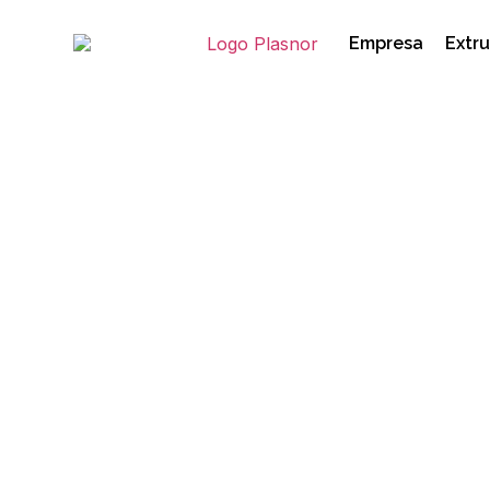
Empresa
Extru
Lanzamiento de nue
por habernos visita
27/05/2019
alto brillo
,
brillo
,
colores
,
Crystal Arylic
,
espejo
Acrylic
,
rayado
,
sector del mueble
,
superficie 