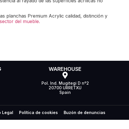
tencia al rayado de las superficies acrílicas no
 las planchas Premium Acrylic calidad, distinción y
sector del mueble.
G
WAREHOUSE
Pol. Ind. Mugitegi D nº2
20700 URRETXU
Spain
o Legal
Política de cookies
Buzón de denuncias