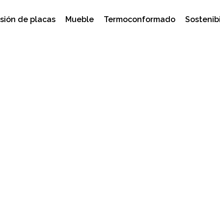
sión de placas
Mueble
Termoconformado
Sostenib
 marcarán tendencia en 
 mueble
eble
,
Premium Acrylic
,
sector del mueble
,
tendencia