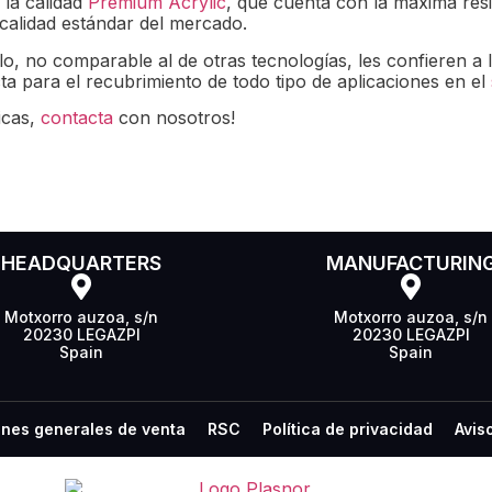
 la calidad
Premium Acrylic
, que cuenta con la máxima resis
 calidad estándar del mercado.
illo, no comparable al de otras tecnologías, les confieren a
a para el recubrimiento de todo tipo de aplicaciones en el
icas,
contacta
con nosotros!
HEADQUARTERS
MANUFACTURIN
Motxorro auzoa, s/n
Motxorro auzoa, s/n
20230 LEGAZPI
20230 LEGAZPI
Spain
Spain
nes generales de venta
RSC
Política de privacidad
Avis