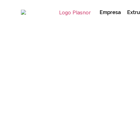
Empresa
Extru
Los 10 colores que
en la industria del
30/09/2019
colores
,
industria del mueble
,
mu