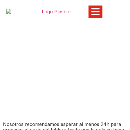
07. ¿UNA VEZ PEGADO EL
FOLIO NORSAN HIGH
GLOSS AL MDF CUÁNDO
PODREMOS CORTAR EL
TABLERO?
21/04/2023
Nosotros recomendamos esperar al menos 24h para
proceder al corte del tablero hasta que la cola se haya