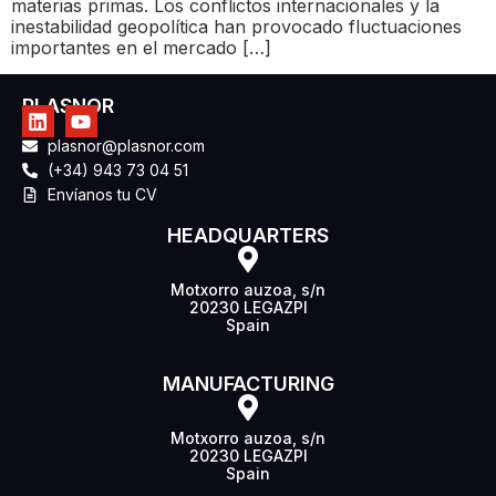
materias primas. Los conflictos internacionales y la
inestabilidad geopolítica han provocado fluctuaciones
importantes en el mercado […]
PLASNOR
plasnor@plasnor.com
(+34) 943 73 04 51
Envíanos tu CV
HEADQUARTERS
Motxorro auzoa, s/n
20230 LEGAZPI
Spain
MANUFACTURING
Motxorro auzoa, s/n
20230 LEGAZPI
Spain