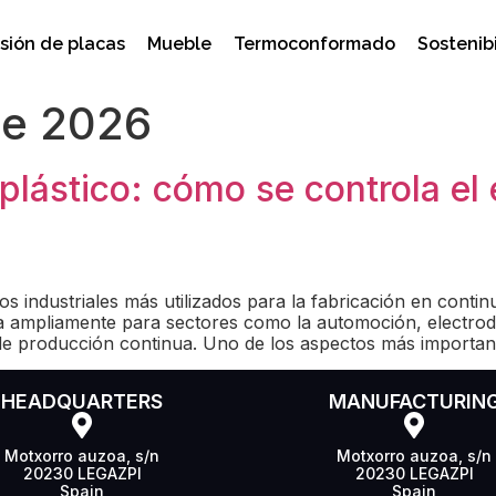
sión de placas
Mueble
Termoconformado
Sostenib
de 2026
lástico: cómo se controla el es
os industriales más utilizados para la fabricación en conti
a ampliamente para sectores como la automoción, electro
d de producción continua. Uno de los aspectos más importan
HEADQUARTERS
MANUFACTURIN
Motxorro auzoa, s/n
Motxorro auzoa, s/n
20230 LEGAZPI
20230 LEGAZPI
Spain
Spain