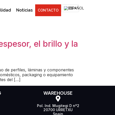
ES
ilidad
Noticias
CONTACTO
pesor, el brillo y la
nuo de perfiles, láminas y componentes
domésticos, packaging o equipamiento
tes del […]
G
WAREHOUSE
Pol. Ind. Mugitegi D nº2
20700 URRETXU
Spain