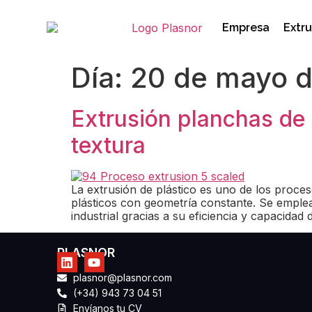
Empresa
Extru
Día:
20 de mayo 
Extrusión planchas de p
textura
La extrusión de plástico es uno de los proces
plásticos con geometría constante. Se emple
industrial gracias a su eficiencia y capacida
PLASNOR
plasnor@plasnor.com
(+34) 943 73 04 51
Envíanos tu CV