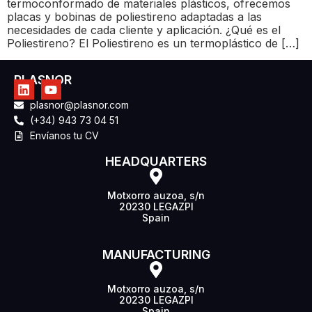
termoconformado de materiales plásticos, ofrecemos
placas y bobinas de poliestireno adaptadas a las
necesidades de cada cliente y aplicación. ¿Qué es el
Poliestireno? El Poliestireno es un termoplástico de […]
PLASNOR
plasnor@plasnor.com
(+34) 943 73 04 51
Envíanos tu CV
HEADQUARTERS
Motxorro auzoa, s/n
20230 LEGAZPI
Spain
MANUFACTURING
Motxorro auzoa, s/n
20230 LEGAZPI
Spain